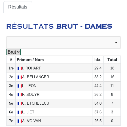
Résultats
RÉSULTATS
BRUT - DAMES
#
Prénom / Nom
Idx.
Total
1re
I.
ROHART
29.4
18
2e
A.
BELLANGER
38.2
16
3e
L.
LEON
44.4
11
4e
F.
SOUYRI
36.2
8
5e
C.
ETCHELECU
54.0
7
6e
L.
LIET
37.6
3
7e
A.
VO VAN
26.5
0