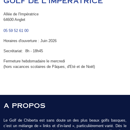
GOLF DE L'IMPÉRATRICE
Allée de l'Impératrice
64600 Anglet
05 59 52 61 00
Horaires d'ouverture : Juin 2026
Secrétariat: 8h - 18h45
Fermeture hebdomadaire le mercredi
(hors vacances scolaires de Pâques, d'Eté et de Noël)
A PROPOS
Le Golf de Chiberta est sans doute un des plus beaux golfs basques,
c’est un mélange de « links et d’in-land », particulièrement varié. Dès le