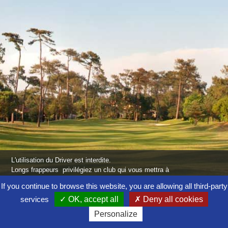
L'utilisation du Driver est interdite.
Longs frappeurs privilégiez un club qui vous mettra à
une distance agréable pour le 2eme coup et faire le
If you continue to browse this website, you are allowing all third-party
birdie !
Les autres joueurs pourront jouer le club de leur choix en
services
OK, accept all
Deny all cookies
privilégiant la direction et se placer à gauche pour avoir
Personalize
une attaque de green ouverte.