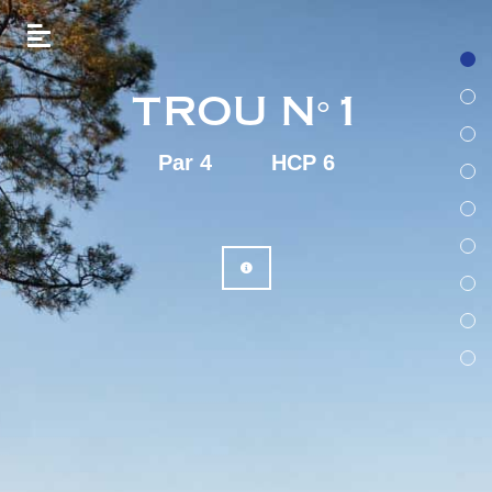
TROU N°1
Par 4
HCP 6