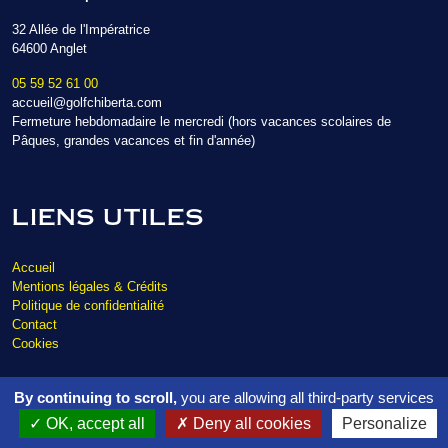
32 Allée de l'Impératrice
64600 Anglet
05 59 52 61 00
accueil@golfchiberta.com
Fermeture hebdomadaire le mercredi (hors vacances scolaires de
Pâques, grandes vacances et fin d'année)
LIENS UTILES
Accueil
Mentions légales & Crédits
Politique de confidentialité
Contact
Cookies
By continuing to scroll,
you are allowing all third-party services
Copyright © 2026 - Golf de Chiberta. Tous droits réservés.
Réalisation
vt-
OK, accept all
Deny all cookies
Personalize
design
2022