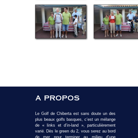
A PROPOS
Le Golf de Chiberta est sans doute un des
plus beaux golfs basques, c’est un mélange
de « links et d’in-land », particulièrement
varié. Dès le green du 2, vous serez au bord
de mer pour terminer au milieu d’une